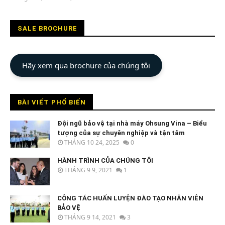
An
Ninh
Nhất
SALE BROCHURE
Hãy xem qua brochure của chúng tôi
BÀI VIẾT PHỔ BIẾN
Đội ngũ bảo vệ tại nhà máy Ohsung Vina – Biểu
tượng của sự chuyên nghiệp và tận tâm
THÁNG 10 24, 2025
0
HÀNH TRÌNH CỦA CHÚNG TÔI
THÁNG 9 9, 2021
1
CÔNG TÁC HUẤN LUYỆN ĐÀO TẠO NHÂN VIÊN
BẢO VỆ
THÁNG 9 14, 2021
3