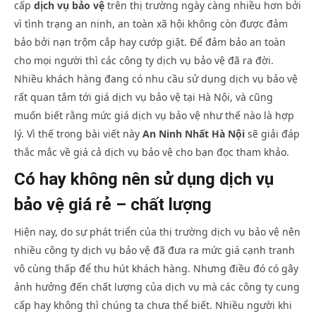
cấp
dịch vụ bảo vệ
trên thị trường ngày càng nhiều hơn bởi
vì tình trạng an ninh, an toàn xã hội không còn được đảm
bảo bởi nạn trộm cắp hay cướp giật. Để đảm bảo an toàn
cho mọi người thì các công ty dịch vụ bảo vệ đã ra đời.
Nhiều khách hàng đang có nhu cầu sử dụng dịch vụ bảo vệ
rất quan tâm tới giá dịch vụ bảo vệ tại Hà Nội, và cũng
muốn biết rằng mức giá dịch vụ bảo vệ như thế nào là hợp
lý. Vì thế trong bài viết này
An Ninh Nhất Hà Nội
sẽ giải đáp
thắc mắc về giá cả dịch vụ bảo vệ cho bạn đọc tham khảo.
NOW VIEWING
Có hay không nên sử dụng dịch vụ
An 
Giải đáp những thắc mắc phổ biến về mức giá dịch vụ
Vụ
bảo vệ hiện nay
bảo vệ giá rẻ – chất lượng
Thá
Tháng
5 1
5 16,
Hiện nay, do sự phát triển của thị trường dịch vụ bảo vệ nên
202
2024
A
An
nhiều công ty dịch vụ bảo vệ đã đưa ra mức giá cạnh tranh
Nin
Ninh
Nhấ
Nhất
vô cùng thấp để thu hút khách hàng. Nhưng điều đó có gây
ảnh hưởng đến chất lượng của dịch vụ mà các công ty cung
cấp hay không thì chúng ta chưa thể biết. Nhiều người khi