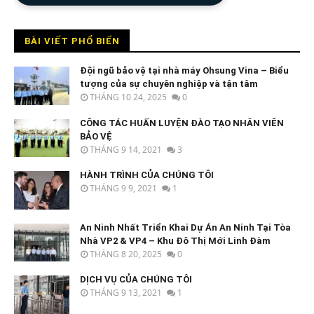
BÀI VIẾT PHỔ BIẾN
Đội ngũ bảo vệ tại nhà máy Ohsung Vina – Biểu
tượng của sự chuyên nghiệp và tận tâm
THÁNG 10 24, 2025
0
CÔNG TÁC HUẤN LUYỆN ĐÀO TẠO NHÂN VIÊN
BẢO VỆ
THÁNG 9 14, 2021
3
HÀNH TRÌNH CỦA CHÚNG TÔI
THÁNG 9 9, 2021
1
An Ninh Nhất Triển Khai Dự Án An Ninh Tại Tòa
Nhà VP2 & VP4 – Khu Đô Thị Mới Linh Đàm
THÁNG 8 20, 2025
0
DỊCH VỤ CỦA CHÚNG TÔI
THÁNG 9 13, 2021
1