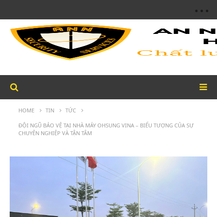
HOME
TIN
TỨC
ĐỘI NGŨ BẢO VỆ TẠI NHÀ MÁY OHSUNG VINA – BIỂU TƯỢNG CỦA SỰ
CHUYÊN NGHIỆP VÀ TẬN TÂM