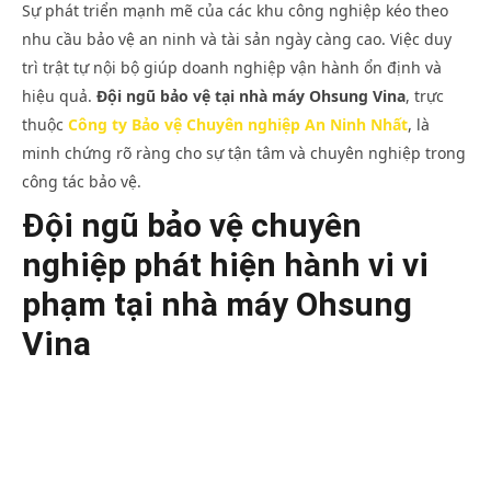
Sự phát triển mạnh mẽ của các khu công nghiệp kéo theo
nhu cầu bảo vệ an ninh và tài sản ngày càng cao. Việc duy
trì trật tự nội bộ giúp doanh nghiệp vận hành ổn định và
hiệu quả.
Đội ngũ bảo vệ tại nhà máy Ohsung Vina
, trực
thuộc
Công ty Bảo vệ Chuyên nghiệp An Ninh Nhất
, là
minh chứng rõ ràng cho sự tận tâm và chuyên nghiệp trong
công tác bảo vệ.
Đội ngũ bảo vệ chuyên
nghiệp phát hiện hành vi vi
NOW VIEWING
phạm tại nhà máy Ohsung
Đội ngũ bảo vệ tại nhà máy Ohsung Vina – Biểu tượng
An 
của sự chuyên nghiệp và tận tâm
Vụ
Vina
Tháng
Thá
10 24,
10 
2025
202
An
A
Ninh
Nin
Nhất
Nhấ