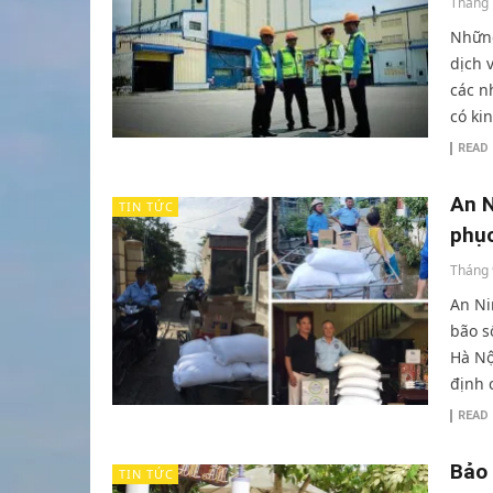
Tháng 
Những
dịch 
các n
có ki
READ
An N
TIN TỨC
phục
Tháng 
An Ni
bão s
Hà Nộ
định 
READ
Bảo
TIN TỨC