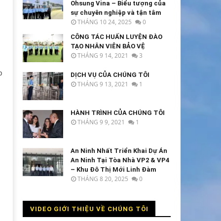
Ohsung Vina – Biểu tượng của
sự chuyên nghiệp và tận tâm
THÁNG 10 24, 2025
0
CÔNG TÁC HUẤN LUYỆN ĐÀO
TẠO NHÂN VIÊN BẢO VỆ
THÁNG 9 14, 2021
3
p
DỊCH VỤ CỦA CHÚNG TÔI
THÁNG 9 13, 2021
1
HÀNH TRÌNH CỦA CHÚNG TÔI
THÁNG 9 9, 2021
1
à
An Ninh Nhất Triển Khai Dự Án
An Ninh Tại Tòa Nhà VP2 & VP4
– Khu Đô Thị Mới Linh Đàm
THÁNG 8 20, 2025
0
VIDEO GIỚI THIỆU VỀ CHÚNG TÔI