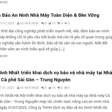
 MORE
 Bảo An Ninh Nhà Máy Toàn Diện & Bền Vững
10 6, 2025
An Ninh Nhất
0
+5
0
0
 thời đại công nghiệp phát triển mạnh mẽ, việc đảm bảo an ninh
áy không chỉ là yêu cầu bắt buộc mà còn là yếu tố quan trọng giú
 nghiệp vận hành ổn định, bảo vệ tài sản và con người. Một đội
hân viên an ninh hiệu quả sẽ giúp […]
 MORE
inh Nhất triển khai dịch vụ bảo vệ nhà máy tại Nh
Cà phê Sài Gòn – Trung Nguyên
7 31, 2025
An Ninh Nhất
0
+6
0
0
nh Nhất Hà Nội triển khai dịch vụ bảo vệ nhà máy tại Nhà máy Cà
ài Gòn – Trung Nguyên Hợp tác chiến lược nâng cao an ninh nhà
gày 31/07/2025, Công ty TNHH Dịch vụ Bảo vệ An Ninh Nhất Hà