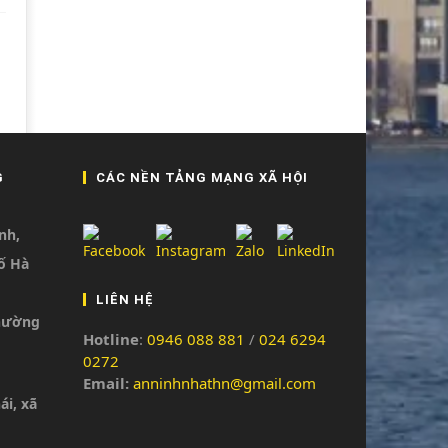
G
CÁC NỀN TẢNG MẠNG XÃ HỘI
nh,
ố Hà
LIÊN HỆ
phường
Hotline
:
0946 088 881
/
024 6294
0272
Email:
anninhnhathn@gmail.com
ái, xã