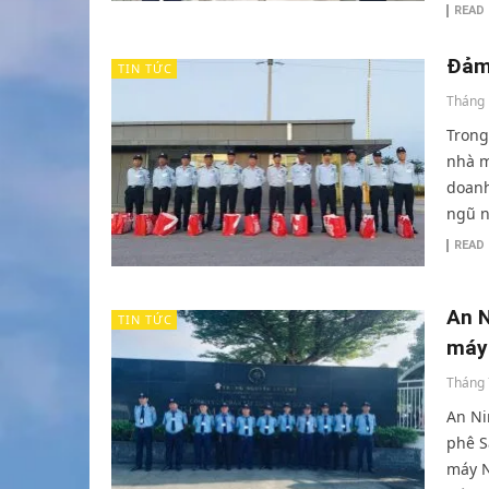
READ
Đảm
TIN TỨC
Tháng 
Trong
nhà m
doanh
ngũ n
READ
An N
TIN TỨC
máy 
Tháng 
An Ni
phê S
máy N