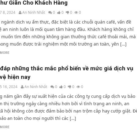
Thư Giãn Cho Khách Hàng
7 8, 2024
An Ninh Nhất
0
0
0
0
 ngành dịch vụ ẩm thực, đặc biệt là các chuỗi quán café, vấn đề
ệ an ninh luôn là mối quan tâm hàng đầu. Khách hàng không chỉ
muốn tìm đến những không gian thưởng thức café thoải mái, mà
ong muốn được trải nghiệm một môi trường an toàn, yên […]
 MORE
 đáp những thắc mắc phổ biến về mức giá dịch vụ
vệ hiện nay
5 16, 2024
An Ninh Nhất
0
0
0
0
 năm gần đây sự xuất hiện của các công ty cung cấp dịch vụ bảo
ên thị trường ngày càng nhiều hơn bởi vì tình trạng an ninh, an
xã hội không còn được đảm bảo bởi nạn trộm cắp hay cướp giật. Đ
ảo an toàn cho mọi người thì các […]
 MORE