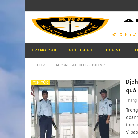
TRANG CHỦ
GIỚI THIỆU
DỊCH VỤ
T
HOME
TAG "BÁO GIÁ DỊCH VỤ BẢO VỆ"
Dịch
TIN TỨC
quả 
Tháng 
Trong
doanh
then 
Vì sa