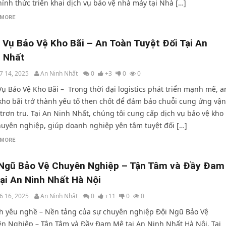
hính thức triển khai dịch vụ bảo vệ nhà máy tại Nhà […]
 MORE
 Vụ Bảo Vệ Kho Bãi – An Toàn Tuyệt Đối Tại An
h Nhất
7 14, 2025
An Ninh Nhất
0
+3
0
0
Vụ Bảo Vệ Kho Bãi – Trong thời đại logistics phát triển mạnh mẽ, a
kho bãi trở thành yếu tố then chốt để đảm bảo chuỗi cung ứng vận
trơn tru. Tại An Ninh Nhất, chúng tôi cung cấp dịch vụ bảo vệ kho
huyên nghiệp, giúp doanh nghiệp yên tâm tuyệt đối […]
 MORE
 Ngũ Bảo Vệ Chuyên Nghiệp – Tận Tâm và Đầy Đam
ại An Ninh Nhất Hà Nội
6 16, 2025
An Ninh Nhất
0
+11
0
0
nh yêu nghề – Nền tảng của sự chuyên nghiệp Đội Ngũ Bảo Vệ
n Nghiệp – Tận Tâm và Đầy Đam Mê tại An Ninh Nhất Hà Nội. Tại