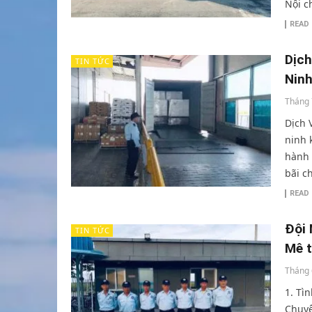
Nội c
READ
Dịch
TIN TỨC
Nin
Tháng 
Dịch 
ninh 
hành 
bãi c
READ
Đội
TIN TỨC
Mê t
Tháng 
1. Tì
Chuyê