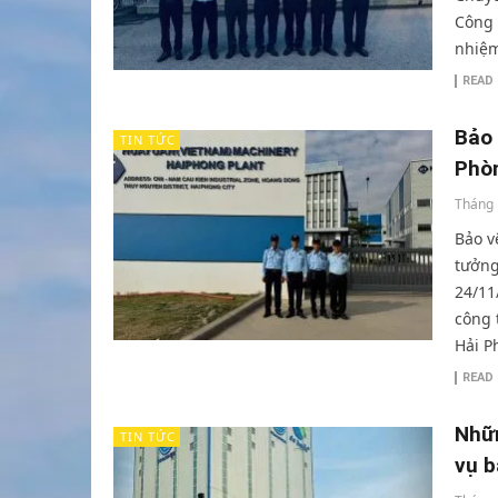
Công 
nhiệm
READ
Bảo 
TIN TỨC
Phò
Tháng 
Bảo v
tưởng
24/11
công 
Hải P
READ
Nhữn
TIN TỨC
vụ b