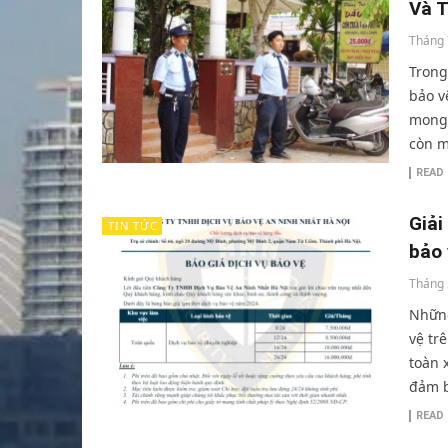
Và 
Tháng 
Trong
bảo v
mong 
còn m
READ
Giải
TIN TỨC
bảo 
Tháng 
Những
vệ tr
toàn 
đảm b
READ