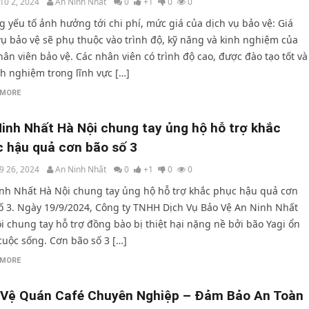
10 2, 2024
An Ninh Nhất
0
+1
0
0
 yếu tố ảnh hưởng tới chi phí, mức giá của dịch vụ bảo vệ: Giá
vụ bảo vệ sẽ phụ thuộc vào trình độ, kỹ năng và kinh nghiệm của
hân viên bảo vệ. Các nhân viên có trình độ cao, được đào tạo tốt và
nh nghiệm trong lĩnh vực […]
 MORE
inh Nhất Hà Nội chung tay ủng hộ hỗ trợ khắc
 hậu quả cơn bão số 3
9 26, 2024
An Ninh Nhất
0
+1
0
0
nh Nhất Hà Nội chung tay ủng hộ hỗ trợ khắc phục hậu quả cơn
ố 3. Ngày 19/9/2024, Công ty TNHH Dịch Vụ Bảo Vệ An Ninh Nhất
i chung tay hỗ trợ đồng bào bị thiệt hại nặng nề bởi bão Yagi ổn
cuộc sống. Cơn bão số 3 […]
 MORE
 Vệ Quán Café Chuyên Nghiệp – Đảm Bảo An Toàn