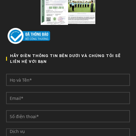
HÃY ĐIỀN THÔNG TIN BÊN DƯỚI VÀ CHÚNG TÔI SẼ
LIÊN HỆ VỚI BẠN