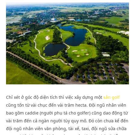
Chỉ xét ở góc độ diện tích thì việc xây dựng một
sân golf
cũng tốn từ vài chục đến vài trăm hecta. Đội ngũ nhân viên
bao gồm caddie (người phụ tá cho golfer) cũng dao động từ
vài trăm đến cả ngàn người tùy quy mô. Đó còn chưa kể đến
đội ngũ nhân viên văn phòng, tài xế, taxi, đội ngũ sửa chữa