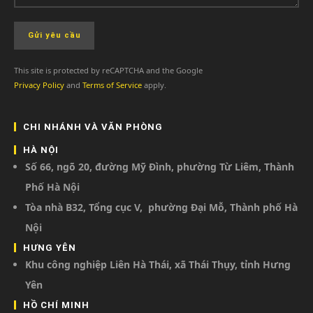
This site is protected by reCAPTCHA and the Google
Privacy Policy
and
Terms of Service
apply.
CHI NHÁNH VÀ VĂN PHÒNG
HÀ NỘI
Số 66, ngõ 20, đường Mỹ Đình, phường Từ Liêm, Thành
Phố Hà Nội
Tòa nhà B32, Tổng cục V, phường Đại Mỗ, Thành phố Hà
Nội
HƯNG YÊN
Khu công nghiệp Liên Hà Thái, xã Thái Thụy, tỉnh Hưng
Yên
HỒ CHÍ MINH