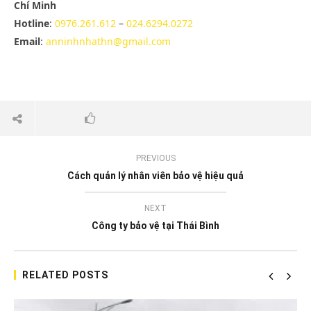
Chí Minh
Hotline
:
0976.261.612
–
024.6294.0272
Email
:
anninhnhathn@gmail.com
PREVIOUS
Cách quản lý nhân viên bảo vệ hiệu quả
NEXT
Công ty bảo vệ tại Thái Bình
RELATED POSTS