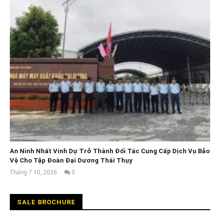
An Ninh Nhất Vinh Dự Trở Thành Đối Tác Cung Cấp Dịch Vụ Bảo
Vệ Cho Tập Đoàn Đại Dương Thái Thụy
Tháng 7 10, 2026
0
An
Ninh
Nhất
SALE BROCHURE