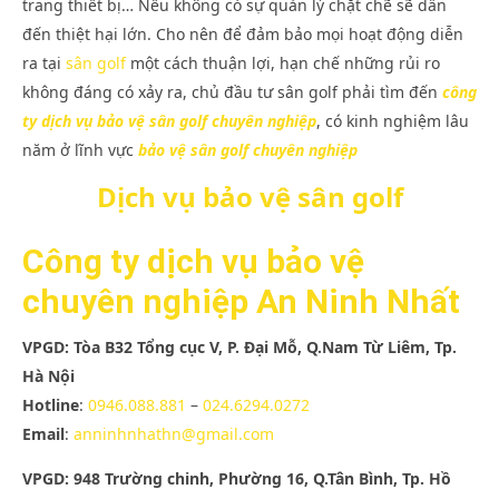
trang thiết bị… Nếu không có sự quản lý chặt chẽ sẽ dẫn
đến thiệt hại lớn. Cho nên để đảm bảo mọi hoạt động diễn
ra tại
sân golf
một cách thuận lợi, hạn chế những rủi ro
không đáng có xảy ra, chủ đầu tư sân golf phải tìm đến
công
ty dịch vụ bảo vệ sân golf chuyên nghiệp
, có kinh nghiệm lâu
năm ở lĩnh vực
bảo vệ sân golf chuyên nghiệp
Dịch vụ bảo vệ sân golf
Công ty dịch vụ bảo vệ
chuyên nghiệp An Ninh Nhất
VPGD: Tòa B32 Tổng cục V, P. Đại Mỗ, Q.Nam Từ Liêm, Tp.
Hà Nội
Hotline
:
0946.088.881
–
024.6294.0272
Email
:
anninhnhathn@gmail.com
VPGD: 948 Trường chinh, Phường 16, Q.Tân Bình, Tp. Hồ