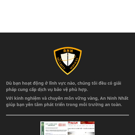
Dù bạn hoạt động ở lĩnh vực nào, chúng tôi đều có giải
pháp cung cấp dịch vụ bảo vệ phù hợp.
Với kinh nghiệm và chuyên môn vững vàng,
An Ninh Nhất
giúp bạn yên tâm phát triển
trong môi trường an toàn.