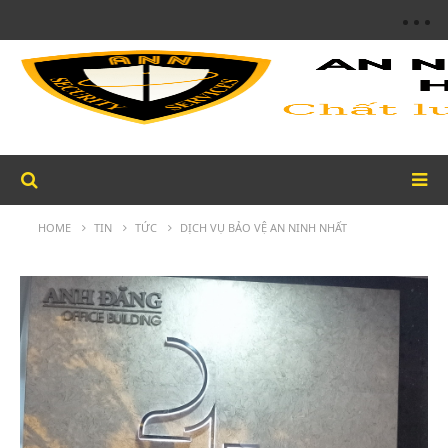
HOME
TIN
TỨC
DỊCH VỤ BẢO VỆ AN NINH NHẤT