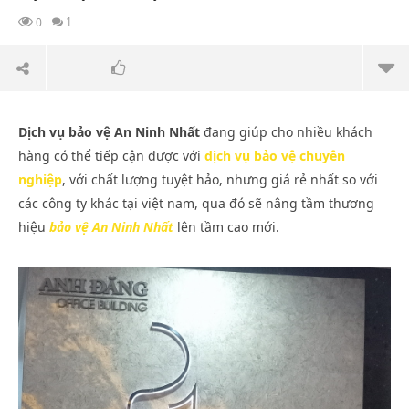
1
0
Dịch vụ bảo vệ An Ninh Nhất
đang giúp cho nhiều khách
hàng có thể tiếp cận được với
dịch vụ bảo vệ chuyên
nghiệp
, với chất lượng tuyệt hảo, nhưng giá rẻ nhất so với
các công ty khác tại việt nam, qua đó sẽ nâng tầm thương
hiệu
bảo vệ An Ninh Nhất
lên tầm cao mới.
NOW VIEWING
Dịch vụ bảo vệ An Ninh Nhất
An 
Vụ
Tháng