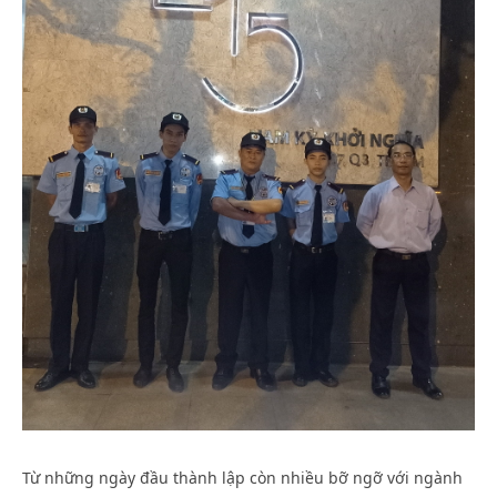
10 4,
Thá
2021
10 
An
202
Ninh
A
Nhất
Nin
Nhấ
Từ những ngày đầu thành lập còn nhiều bỡ ngỡ với ngành