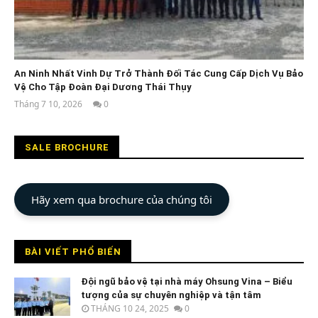
An Ninh Nhất Vinh Dự Trở Thành Đối Tác Cung Cấp Dịch Vụ Bảo
Vệ Cho Tập Đoàn Đại Dương Thái Thụy
Tháng 7 10, 2026
0
An
Ninh
Nhất
SALE BROCHURE
Hãy xem qua brochure của chúng tôi
BÀI VIẾT PHỔ BIẾN
Đội ngũ bảo vệ tại nhà máy Ohsung Vina – Biểu
tượng của sự chuyên nghiệp và tận tâm
THÁNG 10 24, 2025
0