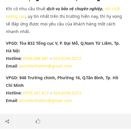
Khi có nhu cầu thuê
dịch vụ bảo vệ chuyên nghiệp
,
với chất
lượng cao
, uy tín nhất trên thị trường hiện nay, thì hy vọng
sẽ đáp ứng được mọi yêu cầu của khách hàng một cách
nhanh nhất.
VPGD: Tòa B32 Tổng cục V, P. Đại Mỗ, Q.Nam Từ Liêm, Tp.
Hà Nội
Hotline
:
0946.088.881
–
024.6294.0272
Email
:
anninhnhathn@gmail.com
VPGD: 948 Trường chinh, Phường 16, Q.Tân Bình, Tp. Hồ
Chí Minh
Hotline
:
0976.261.612
–
024.6294.0272
Email
:
anninhnhathn@gmail.com