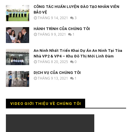
CÔNG TÁC HUẤN LUYỆN ĐÀO TẠO NHÂN VIÊN
BẢO VỆ
THÁNG 9 14, 2021
3
HÀNH TRÌNH CỦA CHÚNG TÔI
THÁNG 9 9, 2021
1
An Ninh Nhất Triển Khai Dự Án An Ninh Tại Tòa
Nhà VP2 & VP4 – Khu Đô Thị Mới Linh Đàm
THÁNG 8 20, 2025
0
DỊCH VỤ CỦA CHÚNG TÔI
THÁNG 9 13, 2021
1
VIDEO GIỚI THIỆU VỀ CHÚNG TÔI