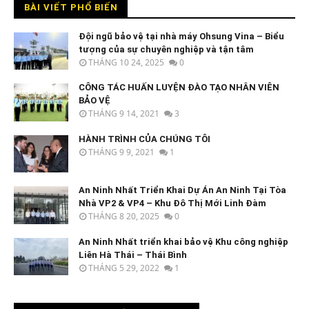
BÀI VIẾT PHỔ BIẾN
Đội ngũ bảo vệ tại nhà máy Ohsung Vina – Biểu
tượng của sự chuyên nghiệp và tận tâm
THÁNG 10 24, 2025
0
CÔNG TÁC HUẤN LUYỆN ĐÀO TẠO NHÂN VIÊN
BẢO VỆ
THÁNG 9 14, 2021
3
HÀNH TRÌNH CỦA CHÚNG TÔI
THÁNG 9 9, 2021
1
An Ninh Nhất Triển Khai Dự Án An Ninh Tại Tòa
Nhà VP2 & VP4 – Khu Đô Thị Mới Linh Đàm
THÁNG 8 20, 2025
0
An Ninh Nhất triển khai bảo vệ Khu công nghiệp
Liên Hà Thái – Thái Bình
THÁNG 5 29, 2022
1