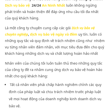
Dịch vụ bảo vệ
24/24
An Ninh Nhất
luôn không ngừng
phát triển và hoàn thiện để đáp ứng nhu cầu tối đa nhất
của quý khách hàng.
NOW VIEWING
Là một công ty chuyên cung cấp các gói
Dịch vụ bảo vệ
chuyên nghiệp
,
dịch vụ bảo vệ ngày và đêm
uy tín. luôn có
Dịch vụ bảo vệ 24/24
An 
những quy tắc và quy định về trách nhiệm cũng như nhiệm
Vụ
Tháng
2 16,
Thá
vụ từng nhân viên đảm nhận, với mục tiêu đưa đến cho quý
2022
2 1
An
khách hàng những dịch vụ và chất lượng hoàn hảo nhất
202
Ninh
A
Nhất
Nin
Nhân viên của chúng tôi luôn tuân thủ theo những quy tắc
Nhấ
của công ty đề ra nhằm cung ứng dịch vụ bảo vệ hoàn hảo
nhất cho quý khách hàng:
Tất cả nhân viên phải chấp hành nghiêm chỉnh các quy
định của pháp luật và chịu trách nhiệm trước pháp luật
về mọi hoạt động của doanh nghiệp kinh doanh dịch vụ
bảo vệ.