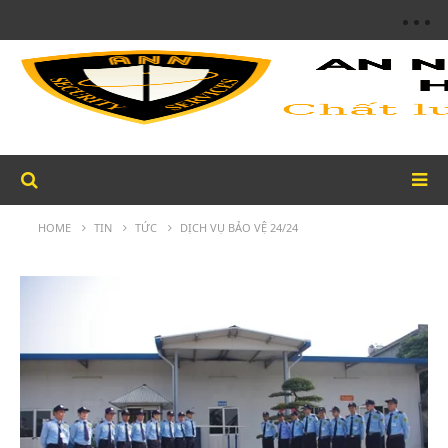
HOME
TIN
TỨC
DỊCH VỤ BẢO VỆ 24/24