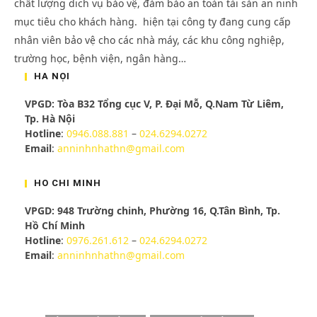
chất lượng dich vụ bảo vệ, đảm bảo an toàn tài sản an ninh
mục tiêu cho khách hàng. hiện tại công ty đang cung cấp
nhân viên bảo vệ cho các nhà máy, các khu công nghiệp,
trường học, bệnh viện, ngân hàng…
HÀ NỘI
VPGD: Tòa B32 Tổng cục V, P. Đại Mỗ, Q.Nam Từ Liêm,
Tp. Hà Nội
Hotline
:
0946.088.881
–
024.6294.0272
Email
:
anninhnhathn@gmail.com
HỒ CHÍ MINH
VPGD: 948 Trường chinh, Phường 16, Q.Tân Bình, Tp.
Hồ Chí Minh
Hotline
:
0976.261.612
–
024.6294.0272
Email
:
anninhnhathn@gmail.com