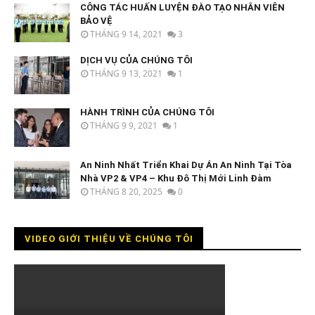
CÔNG TÁC HUẤN LUYỆN ĐÀO TẠO NHÂN VIÊN
BẢO VỆ
THÁNG 9 14, 2021
3
DỊCH VỤ CỦA CHÚNG TÔI
THÁNG 9 13, 2021
1
HÀNH TRÌNH CỦA CHÚNG TÔI
THÁNG 9 9, 2021
1
An Ninh Nhất Triển Khai Dự Án An Ninh Tại Tòa
Nhà VP2 & VP4 – Khu Đô Thị Mới Linh Đàm
THÁNG 8 20, 2025
0
VIDEO GIỚI THIỆU VỀ CHÚNG TÔI