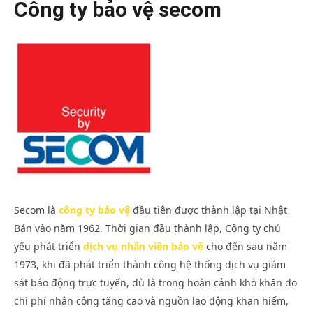
Công ty bảo vệ secom
An 
Secom là
công ty bảo vệ
đầu tiên được thành lập tại Nhật
Vụ
NOW VIEWING
Thá
Bản vào năm 1962. Thời gian đầu thành lập, Công ty chủ
11 
yếu phát triển
dịch vụ nhân viên bảo vệ
cho đến sau năm
Công ty bảo vệ secom
202
A
1973, khi đã phát triển thành công hệ thống dịch vụ giám
Tháng
Nin
11 30,
Nhấ
sát báo động trực tuyến, dù là trong hoàn cảnh khó khăn do
2021
An
chi phí nhân công tăng cao và nguồn lao động khan hiếm,
Ninh