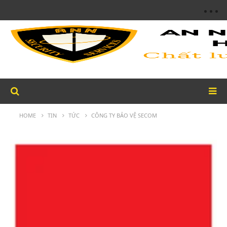
HOME
TIN
TỨC
CÔNG TY BẢO VỆ SECOM