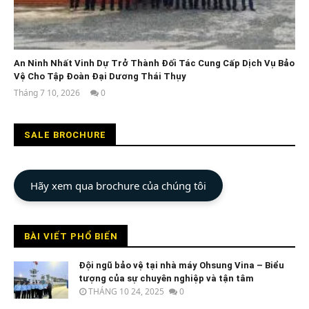
An Ninh Nhất Vinh Dự Trở Thành Đối Tác Cung Cấp Dịch Vụ Bảo
Vệ Cho Tập Đoàn Đại Dương Thái Thụy
Tháng 7 10, 2026
0
An
Ninh
Nhất
SALE BROCHURE
Hãy xem qua brochure của chúng tôi
BÀI VIẾT PHỔ BIẾN
Đội ngũ bảo vệ tại nhà máy Ohsung Vina – Biểu
tượng của sự chuyên nghiệp và tận tâm
THÁNG 10 24, 2025
0