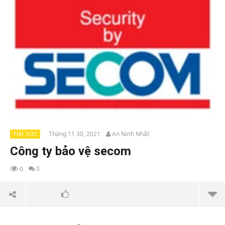
Tháng 11 30, 2021
An Ninh Nhất
TIN TỨC
Công ty bảo vệ secom
0
0