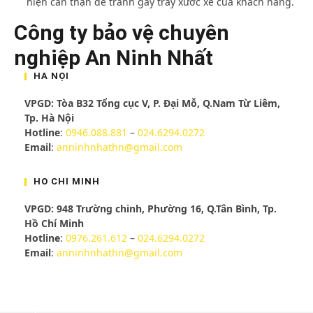
hiện cẩn thận để tránh gây trầy xước xe của khách hàng.
Công ty bảo vệ chuyên
nghiệp An Ninh Nhất
HÀ NỘI
VPGD: Tòa B32 Tổng cục V, P. Đại Mỗ, Q.Nam Từ Liêm,
Tp. Hà Nội
Hotline
:
0946.088.881
–
024.6294.0272
Email
:
anninhnhathn@gmail.com
HỒ CHÍ MINH
VPGD: 948 Trường chinh, Phường 16, Q.Tân Bình, Tp.
Hồ Chí Minh
Hotline
:
0976.261.612
–
024.6294.0272
Email
:
anninhnhathn@gmail.com