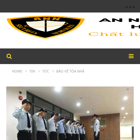
HOME
TIN
TỨC
BẢO VỆ TÒA NHÀ