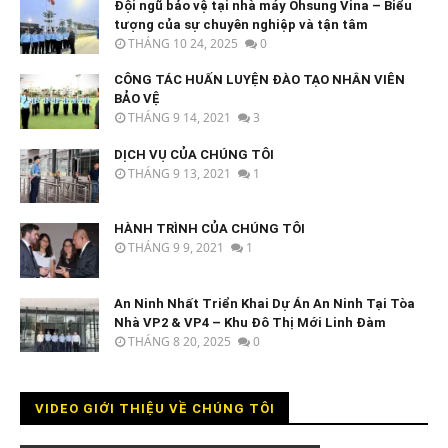
Đội ngũ bảo vệ tại nhà máy Ohsung Vina – Biểu
tượng của sự chuyên nghiệp và tận tâm
THÁNG 10 24, 2025
0
CÔNG TÁC HUẤN LUYỆN ĐÀO TẠO NHÂN VIÊN
BẢO VỆ
THÁNG 9 14, 2021
3
DỊCH VỤ CỦA CHÚNG TÔI
THÁNG 9 13, 2021
1
HÀNH TRÌNH CỦA CHÚNG TÔI
THÁNG 9 9, 2021
1
An Ninh Nhất Triển Khai Dự Án An Ninh Tại Tòa
Nhà VP2 & VP4 – Khu Đô Thị Mới Linh Đàm
THÁNG 8 20, 2025
0
VIDEO GIỚI THIỆU VỀ CHÚNG TÔI