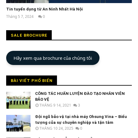
Tin tuyển dụng từ An Ninh Nhất Hà Nội
Tháng 5 7, 2024
0
An
Ninh
Nhất
SALE BROCHURE
Hãy xem qua brochure của chúng tôi
BÀI VIẾT PHỔ BIẾN
CÔNG TÁC HUẤN LUYỆN ĐÀO TẠO NHÂN VIÊN
BẢO VỆ
THÁNG 9 14, 2021
3
Đội ngũ bảo vệ tại nhà máy Ohsung Vina – Biểu
tượng của sự chuyên nghiệp và tận tâm
THÁNG 10 24, 2025
0