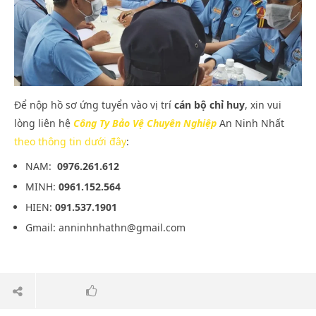
Để nộp hồ sơ ứng tuyển vào vị trí
cán bộ chỉ huy
, xin vui
lòng liên hệ
Công Ty Bảo Vệ Chuyên Nghiệp
An Ninh Nhất
theo thông tin dưới đây
:
NAM:
0976.261.612
MINH:
0961.152.564
HIEN:
091.537.1901
Gmail:
anninhnhathn@gmail.com