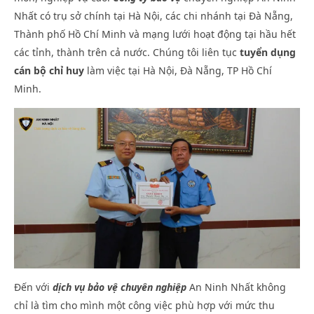
Nhất có trụ sở chính tại Hà Nội, các chi nhánh tại Đà Nẵng,
Thành phố Hồ Chí Minh và mạng lưới hoạt động tại hầu hết
NOW VIEWING
các tỉnh, thành trên cả nước. Chúng tôi liên tục
tuyển dụng
cán bộ chỉ huy
làm việc tại Hà Nội, Đà Nẵng, TP Hồ Chí
Tuyển Cán Bộ Chỉ Huy
An 
Vụ
Minh.
Tháng
9 10,
Thá
2021
9 1
An
202
Ninh
A
Nhất
Nin
Nhấ
Đến với
dịch vụ bảo vệ chuyên nghiệp
An Ninh Nhất không
chỉ là tìm cho mình một công việc phù hợp với mức thu