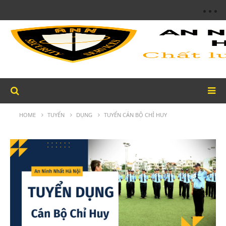
HOME
TUYỂN
DỤNG
TUYỂN CÁN BỘ CHỈ HUY