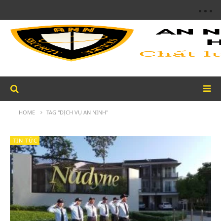
HOME
TAG "DỊCH VỤ AN NINH"
TIN TỨC