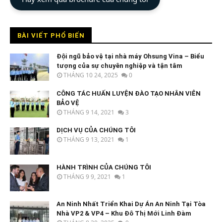
BÀI VIẾT PHỔ BIẾN
Đội ngũ bảo vệ tại nhà máy Ohsung Vina – Biểu
tượng của sự chuyên nghiệp và tận tâm
THÁNG 10 24, 2025
0
CÔNG TÁC HUẤN LUYỆN ĐÀO TẠO NHÂN VIÊN
BẢO VỆ
THÁNG 9 14, 2021
3
DỊCH VỤ CỦA CHÚNG TÔI
THÁNG 9 13, 2021
1
HÀNH TRÌNH CỦA CHÚNG TÔI
THÁNG 9 9, 2021
1
An Ninh Nhất Triển Khai Dự Án An Ninh Tại Tòa
Nhà VP2 & VP4 – Khu Đô Thị Mới Linh Đàm